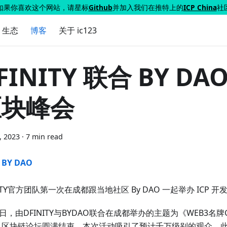
如果你喜欢这个网站，请星标
Github
并加入我们在推特上的
ICP China
社
P 生态
博客
关于 ic123
FINITY 联合 BY DA
区块峰会
1, 2023
·
7 min read
BY DAO
NITY官方团队第一次在成都跟当地社区 By DAO 一起举办 ICP 
9日，由DFINITY与BYDAO联合在成都举办的主题为《WEB3名牌GA
》区块链论坛圆满结束，本次活动吸引了预计千万级别的观众。