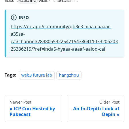
社区活动
INFO
https://oc.app/community/gb3c3-hiaaa-aaaar-
a35sa-
cai/channel/2838065322547154386411033206203
25336219/?ref=inda5-hyaaa-aaaaf-aaioq-cai
Tags:
web3 future lab
hangzhou
Newer Post
Older Post
ICP Con Hosted by
An In-Depth Look at
Pukecast
Depin