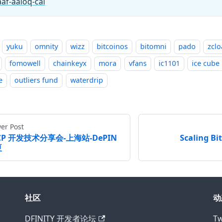
af-aaioq-cai
yuku
omnity
wizz
bitcoinos
bitomni
pado
zcl
fomowell
chainkeyx
mora
vfans
ic1101
ice cube
e
outliers fund
waterdrip
er Post
CP 开发技术分享会-上海站-DePIN
Scaling Bi
夏
社区
动
DFINITY 开发者论坛
Tw