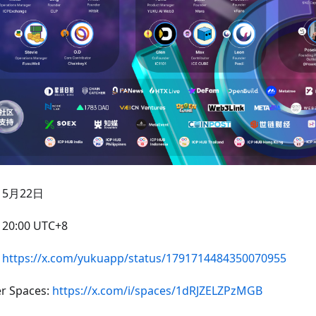
5月22日
0:00 UTC+8
：
https://x.com/yukuapp/status/1791714484350070955
er Spaces:
https://x.com/i/spaces/1dRJZELZPzMGB