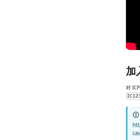
加
对 I
IC12
ht
ca