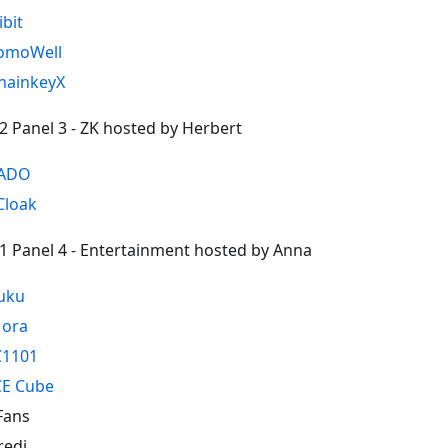
ibit
omoWell
hainkeyX
02 Panel 3 - ZK hosted by Herbert
ADO
Cloak
51 Panel 4 - Entertainment hosted by Anna
uku
ora
C1101
CE Cube
Fans
redi