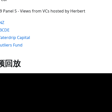
29 Panel 5 - Views from VCs hosted by Herbert
NZ
BCDE
aterdrip Capital
utliers Fund
频回放