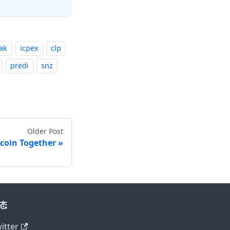
oak
icpex
clp
predi
snz
Older Post
tcoin Together
态
itter