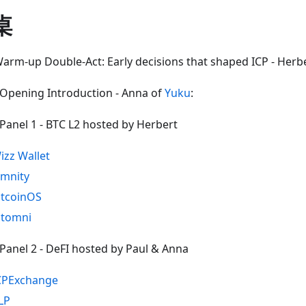
桌
Warm-up Double-Act: Early decisions that shaped ICP - Herbe
 Opening Introduction - Anna of
Yuku
:
 Panel 1 - BTC L2 hosted by Herbert
izz Wallet
mnity
itcoinOS
itomni
 Panel 2 - DeFI hosted by Paul & Anna
CPExchange
LP