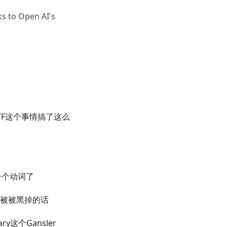
ks to Open AI's
个ETF这个事情搞了这么
变成一个动词了
特账号被被黑掉的话
ry这个Gansler