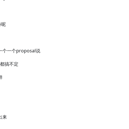
特呢
一个一个proposal说
安全都搞不定
样
一出来