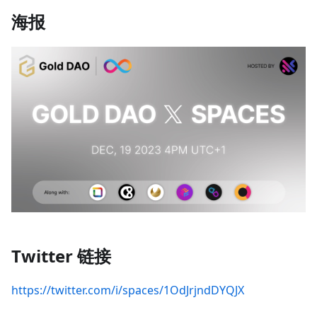
海报
Twitter 链接
https://twitter.com/i/spaces/1OdJrjndDYQJX